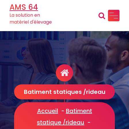
Aller
AMS 64
au
La solution en
contenu
matériel d'élevage
Batiment statiques /rideau
Accueil
-
Batiment
statique /rideau
-