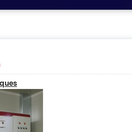
s
iques