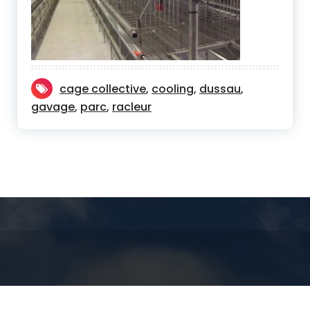
cage collective
,
cooling
,
dussau
,
gavage
,
parc
,
racleur
Copyright © 2026 AMS 64