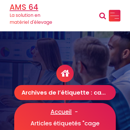
Aller
AMS 64
au
La solution en
contenu
matériel d'élevage
Archives de l’étiquette : cage collective
Accueil
-
Articles étiquetés "cage